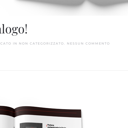
alogo!
SU
ICATO IN
NON CATEGORIZZATO
.
NESSUN COMMENTO
SCARICA
IL
NUOVO
CATALO