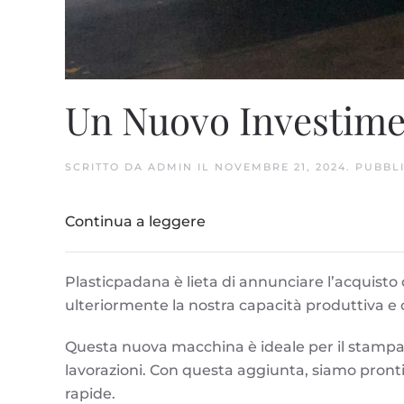
Un Nuovo Investime
SCRITTO DA
ADMIN
IL
NOVEMBRE 21, 2024
. PUBBL
Continua a leggere
Plasticpadana è lieta di annunciare l’acquist
ulteriormente la nostra capacità produttiva e ci
Questa nuova macchina è ideale per il stampagg
lavorazioni. Con questa aggiunta, siamo pronti
rapide.