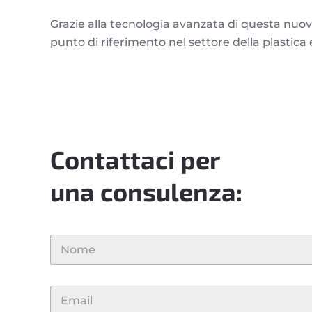
Grazie alla tecnologia avanzata di questa nuov
punto di riferimento nel settore della plastica
Contattaci per
una consulenza:
N
N
o
o
m
m
Nome
e
e
*
E
*
E
m
m