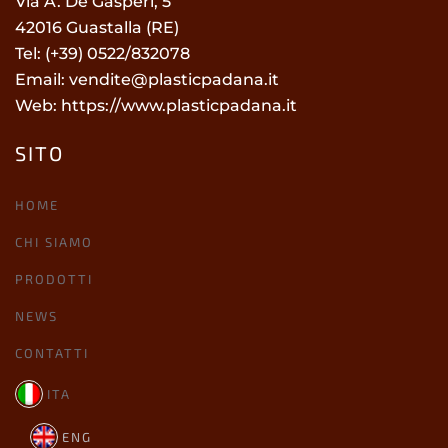
Via A. De Gasperi, 5
42016 Guastalla (RE)
Tel: (+39) 0522/832078
Email:
vendite@plasticpadana.it
Web:
https://www.plasticpadana.it
SITO
HOME
CHI SIAMO
PRODOTTI
NEWS
CONTATTI
ITA
ENG