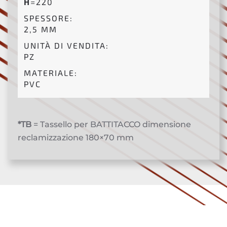
H
=220
SPESSORE:
2,5 MM
UNITÀ DI VENDITA:
PZ
MATERIALE:
PVC
*TB
= Tassello per BATTITACCO dimensione
reclamizzazione 180×70 mm